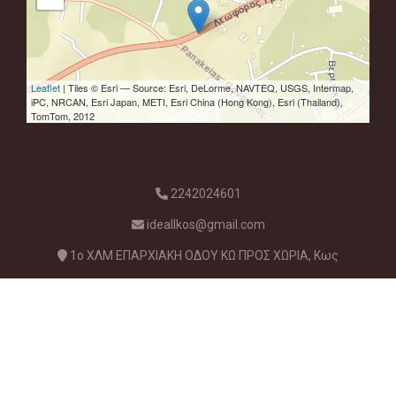
Leaflet
| Tiles © Esri — Source: Esri, DeLorme, NAVTEQ, USGS, Intermap,
iPC, NRCAN, Esri Japan, METI, Esri China (Hong Kong), Esri (Thailand),
TomTom, 2012
2242024601
ideallkos@gmail.com
1ο ΧΛΜ ΕΠΑΡΧΙΑΚΗ ΟΔΟΥ ΚΩ ΠΡΟΣ ΧΩΡΙΑ, Κως