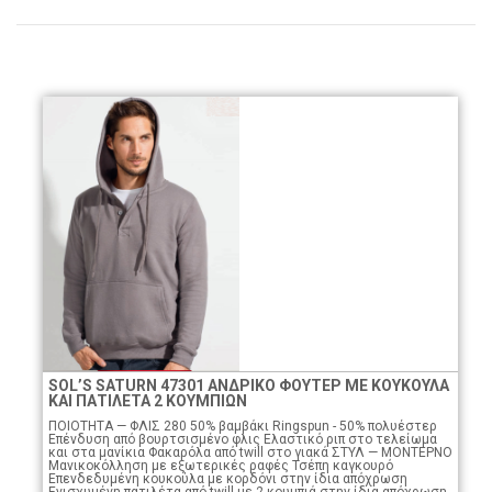
SOL’S SATURN 47301 ΑΝΔΡΙΚΟ ΦΟΥΤΕΡ ΜΕ ΚΟΥΚΟΥΛΑ
ΚΑΙ ΠΑΤΙΛΕΤΑ 2 ΚΟΥΜΠΙΩΝ
ΠΟΙΟTHTA — ΦΛΙΣ 280 50% βαμβάκι Ringspun - 50% πολυέστερ
Eπένδυση από βουρτσισμένο φλις Eλαστικό ριπ στο τελείωμα
και στα μανίκια Φακαρόλα από twill στο γιακά ΣΤΥΛ — ΜΟΝΤΕΡΝΟ
Μανικοκόλληση με εξωτερικές ραφές Τσέπη καγκουρό
Επενδεδυμένη κουκούλα με κορδόνι στην ίδια απόχρωση
Ενισχυμένη πατιλέτα από twill με 2 κουμπιά στην ίδια απόχρωση