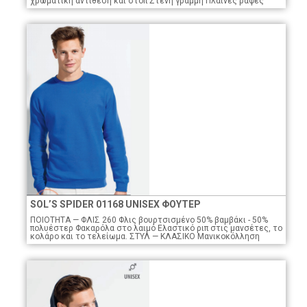
χρωματική αντίθεση και στοπ Στενή γραμμή Πλαϊνές ραφές
SOL’S SPIDER 01168 UNISEX ΦΟΥΤΕΡ
ΠΟΙΟTHTA — ΦΛΙΣ 260 Φλις βουρτσισμένο 50% βαμβάκι - 50%
πολυέστερ Φακαρόλα στο λαιμό Ελαστικό ριπ στις μανσέτες, το
κολάρο και το τελείωμα. ΣΤΥΛ — ΚΛΑΣΙΚΟ Μανικοκόλληση