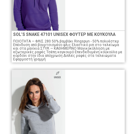
SOL’S SNAKE 47101 UNISEX ΦΟΥΤΕΡ ΜΕ ΚΟΥΚΟΥΛΑ
ΠΟΙΟTHTA — ΦΛΙΣ 280 50% βαμβάκι Ringspun - 50% πολυέστερ
Eπένδυση από βουρτσισμένο φλις Eλαστικό ριπ στο τελείωμα
και στα μανίκια ΣΤΥΛ — ΚΑΘΗΜΕΡΙΝΟ Μανικοκόλληση με
εξωτερικές ραφές Τσέπη καγκουρό Επενδεδυμένη κουκούλα με
κορδόνι στην ίδια απόχρωση Διπλές ραφές στα τελειώματα
Εφαρμοστή γραμμή