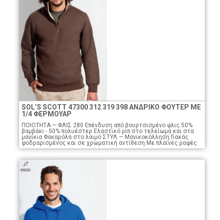
SOL’S SCOTT 47300 312 319 398 ΑΝΔΡΙΚΟ ΦΟΥΤΕΡ ΜΕ
1/4 ΦΕΡΜΟΥΑΡ
ΠΟΙΟTHTA — ΦΛΙΣ 280 Eπένδυση από βουρτσισμένο φλις 50%
βαμβάκι - 50% πολυέστερ Eλαστικό ριπ στο τελείωμα και στα
μανίκια Φακαρόλα στο λαιμό ΣΤΥΛ — Μανικοκόλληση Γιακάς
φοδραρισμένος και σε χρωματική αντίθεση Με πλαϊνές ραφές