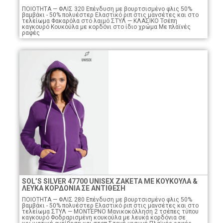
ΠΟΙΟTHTA — ΦΛΙΣ 320 Επένδυση με βουρτσισμένο φλις 50%
βαμβάκι - 50% πολυέστερ Ελαστικό ριπ στις μανσέτες και στο
τελείωμα Φακαρόλα στο λαιμό ΣΤΥΛ — ΚΛΑΣΙΚΟ Τσέπη
καγκουρό Κουκούλα με κορδόνι στο ίδιο χρώμα Με πλαϊνές
ραφές
SOL’S SILVER 47700 UNISEX ΖΑΚΕΤΑ ΜΕ ΚΟΥΚΟΥΛΑ &
ΛΕΥΚΑ ΚΟΡΔΟΝΙΑ ΣΕ ΑΝΤΙΘΕΣΗ
ΠΟΙΟTHTA — ΦΛΙΣ 280 Επένδυση με βουρτσισμένο φλις 50%
βαμβάκι - 50% πολυέστερ Ελαστικό ριπ στις μανσέτες και στο
τελείωμα ΣΤΥΛ — ΜΟΝΤΕΡΝΟ Μανικοκόλληση 2 τσέπες τύπου
καγκουρό Φοδραρισμένη κουκούλα με λευκά κορδόνια σε