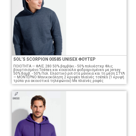
SOL’S SCORPION 00585 UNISEX ΦΟΥΤΕΡ
ΠΟΙΟTHTA — ΦΛΙΣ 280 50% βαμβάκι - 50% πολυέστερ Φλις
βουρτσισμένο Τσέπεs και κουκούλα φοδραρισμένεs με jersey
50% Βαμβ. - 50% Πολ. Ελαστικό ριπ στα μανίκια και τη μέση ΣΤΥΛ
— ΜΟΝΤΕΡΝΟ Μανικοκόληση 2 κρυφέs πλαϊνές τσέπεs (1 κρυφή
τρύπα για ακουστικά τηλεφώνου) Με πλαϊνές ραφές