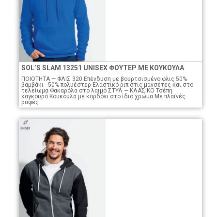
SOL’S SLAM 13251 UNISEX ΦΟΥΤΕΡ ΜΕ ΚΟΥΚΟΥΛΑ
ΠΟΙΟTHTA — ΦΛΙΣ 320 Επένδυση με βουρτσισμένο φλις 50%
βαμβάκι - 50% πολυέστερ Ελαστικό ριπ στις μανσέτες και στο
τελείωμα Φακαρόλα στο λαιμό ΣΤΥΛ — ΚΛΑΣΙΚΟ Τσέπη
καγκουρό Κουκούλα με κορδόνι στο ίδιο χρώμα Με πλαϊνές
ραφές