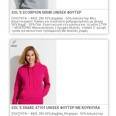
SOL’S SCORPION 00585 UNISEX ΦΟΥΤΕΡ
ΠΟΙΟTHTA — ΦΛΙΣ 280 50% βαμβάκι - 50% πολυέστερ Φλις
βουρτσισμένο Τσέπεs και κουκούλα φοδραρισμένεs με jersey
50% Βαμβ. - 50% Πολ. Ελαστικό ριπ στα μανίκια και τη μέση ΣΤΥΛ
— ΜΟΝΤΕΡΝΟ Μανικοκόληση 2 κρυφέs πλαϊνές τσέπεs (1 κρυφή
τρύπα για ακουστικά τηλεφώνου) Με πλαϊνές ραφές
SOL’S SNAKE 47101 UNISEX ΦΟΥΤΕΡ ΜΕ ΚΟΥΚΟΥΛΑ
ΠΟΙΟTHTA — ΦΛΙΣ 280 50% βαμβάκι Ringspun - 50% πολυέστερ