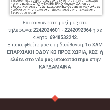
Eπένδυση από βουρτσισμένο φλις Eλαστικό ριπ στο τελείωμα
και στα μανίκια ΣΤΥΛ — ΚΑΘΗΜΕΡΙΝΟ Μανικοκόλληση με
εξωτερικές ραφές Τσέπη καγκουρό Επενδεδυμένη κουκούλα με
κορδόνι στην ίδια απόχρωση Διπλές ραφές στα τελειώματα
Εφαρμοστή γραμμή
Επικοινωνήστε μαζί μας στα
τηλέφωνα:
2242024601
-
2242092364
ή σε
κινητό:
6948532242.
Επισκεφθείτε μας στη διεύθυνση:
1ο ΧΛΜ
ΕΠΑΡΧΙΑΚΗ ΟΔΟΥ ΚΩ ΠΡΟΣ ΧΩΡΙΑ,
ΚΩΣ ή
ελάτε στο νέο μας υποκατάστημα στην
ΚΑΡΔΑΜΑΙΝΑ