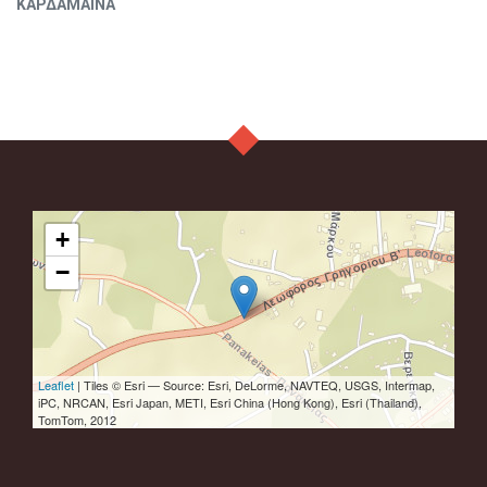
ΚΑΡΔΑΜΑΙΝΑ
+
−
Leaflet
| Tiles © Esri — Source: Esri, DeLorme, NAVTEQ, USGS, Intermap,
iPC, NRCAN, Esri Japan, METI, Esri China (Hong Kong), Esri (Thailand),
TomTom, 2012