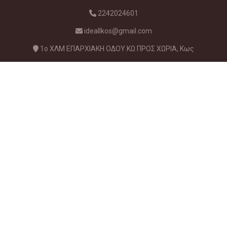
2242024601
ideallkos@gmail.com
1ο ΧΛΜ ΕΠΑΡΧΙΑΚΗ ΟΔΟΥ ΚΩ ΠΡΟΣ ΧΩΡΙΑ, Κως