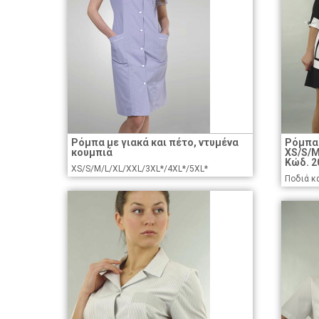
Ρόμπα με γιακά και πέτο, ντυμένα
Ρόμπα 
κουμπιά
XS/S/M
Κώδ. 2
XS/S/M/L/XL/XXL/3XL*/4XL*/5XL*
Ποδιά κ