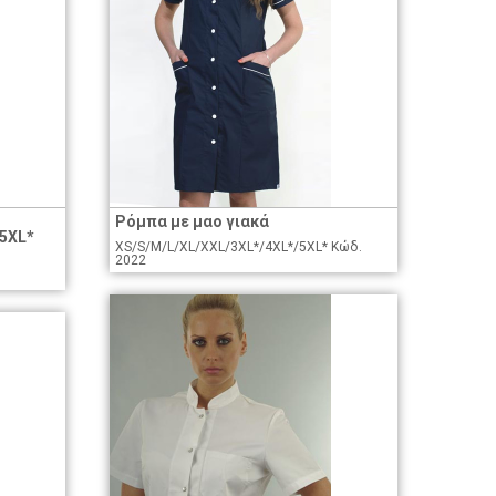
Ρόμπα με μαο γιακά
/5XL*
XS/S/M/L/XL/XXL/3XL*/4XL*/5XL* Κώδ.
2022