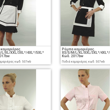
καμαριέρας.
Ρόμπα καμαριέρας.
/L/XL/XXL/3XL*/4XL*/5XL*
XS/S/M/L/XL/XXL/3XL*/4XL*
017bw
Κώδ. 2017bw
αμαριέρας κωδ. 507wb
Ποδιά καμαριέρας κωδ. 507wb