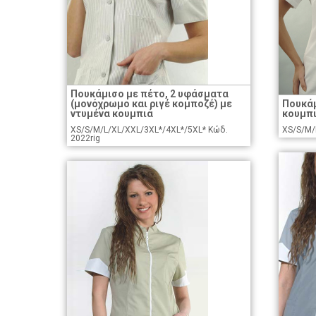
Πουκάμισο με πέτο, 2 υφάσματα
(μονόχρωμο και ριγέ κομποζέ) με
Πουκάμ
ντυμένα κουμπιά
κουμπ
XS/S/M/L/XL/XXL/3XL*/4XL*/5XL* Κώδ.
XS/S/M/
2022rig