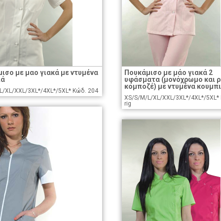
ισο με μαο γιακά με ντυμένα
Πουκάμισο με μάο γιακά 2
ιά
υφάσματα (μονόχρωμο και ρ
κομποζέ) με ντυμένα κουμπ
L/XL/XXL/3XL*/4XL*/5XL* Κώδ. 204
XS/S/M/L/XL/XXL/3XL*/4XL*/5XL* 
rig