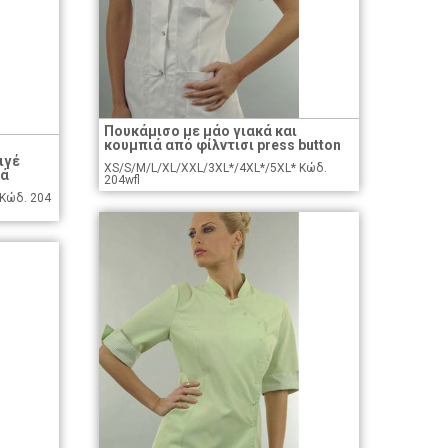
Πουκάμισο με μάο γιακά και
κουμπιά από φίλντισι press button
ιγέ
XS/S/M/L/XL/XXL/3XL*/4XL*/5XL* Κώδ.
ιά
204wfl
Κώδ. 204