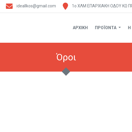
ideallkos@gmail.com
1ο ΧΛΜ ΕΠΑΡΧΙΑΚΗ ΟΔΟΥ ΚΩ Π
ΑΡΧΙΚΗ
ΠΡΟΪΟΝΤΑ
Η
Όροι